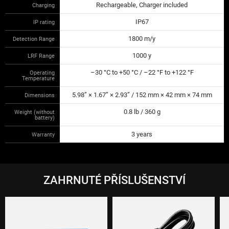
Rechargeable, Charger included
Charging
IP67
IP rating
1800 m/y
Detection Range
1000 y
LRF Range
–30 °C to +50 °C / –22 °F to +122 °F
Operating
Temperature
5.98” × 1.67” × 2.93” / 152 mm × 42 mm × 74 mm
Dimensions
0.8 lb / 360 g
Weight (without
battery)
3 years
Warranty
ZAHRNUTÉ PŘÍSLUŠENSTVÍ