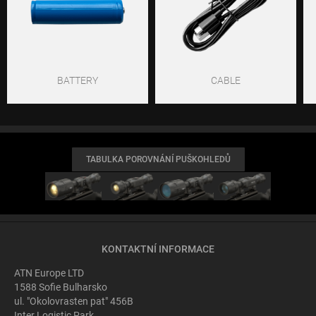
BATTERY
CABLE
TABULKA POROVNÁNÍ PUŠKOHLEDŮ
KONTAKTNÍ INFORMACE
ATN Europe LTD
1588 Sofie Bulharsko
ul. "Okolovrasten pat" 456B
Inter Logistic Park