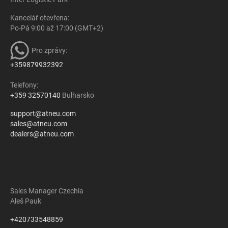
Kancelář otevřena:
Po-Pá 9:00 až 17:00 (GMT+2)
Pro zprávy:
+359879932392
Telefony:
+359 32570140
Bulharsko
support@atneu.com
sales@atneu.com
dealers@atneu.com
Sales Manager Czechia
Aleš Pauk
+420733548859