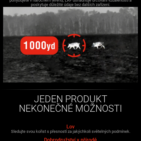
pohybujete v náročném terénu, LRF usnadňuje určování vzdálenosti a
poskytuje důležité údaje bez dalších zařízení.
JEDEN PRODUKT
NEKONEČNÉ MOŽNOSTI
Lov
Sledujte svou kořist s přesností za jakýchkoli světelných podmínek.
Dobrodružství v přírodě