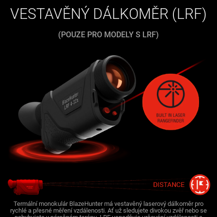
VESTAVĚNÝ DÁLKOMĚR (LRF)
(POUZE PRO MODELY S LRF)
Termální monokulár BlazeHunter má vestavěný laserový dálkoměr pro
rychlé a přesné měření vzdálenosti. Ať už sledujete divokou zvěř nebo se