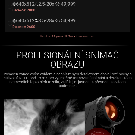
640x512
2.5-20x
Kč 49,999
Detekce:
2000
640x512
3.5-28x
Kč 54,999
Detekce:
2600
Detekce: 1.5 pixels / 0.75m = 2 pixelů na metr
PROFESIONÁLNÍ SNÍMAČ
OBRAZU
Vybaven vanadiovým oxidem s nechlazeným detektorem ohniskové roviny a
citlivostí NETD pod 18 mK pro výjimečné termovizní snímání a detekci i těch
nejmenších teplotních rozdílů, zajišťující jasnost a přesnost za všech
podmínek.