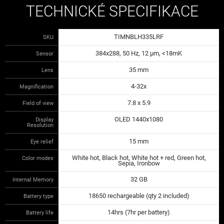
TECHNICKÉ SPECIFIKACE
TIMNBLH335LRF
SKU
384x288, 50 Hz, 12 μm, <18mK
Sensor
35 mm
Lens
4-32x
Magnification
7.8 x 5.9
Field of view
OLED 1440x1080
Display
Resolution
15 mm
Eye relief
White hot, Black hot, White hot + red, Green hot,
Color modes
Sepia, Ironbow
32 GB
Internal Memory
18650 rechargeable (qty 2 included)
Battery type
14hrs (7hr per battery)
Battery life