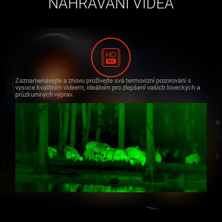
NAHRÁVÁNÍ VIDEA
Zaznamenávejte a znovu prožívejte svá termovizní pozorování s
vysoce kvalitním videem, ideálním pro zlepšení vašich loveckých a
průzkumných výprav.