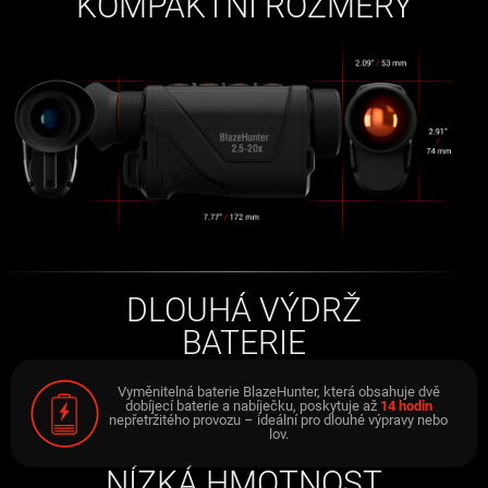
KOMPAKTNÍ ROZMĚRY
DLOUHÁ VÝDRŽ
BATERIE
Vyměnitelná baterie BlazeHunter, která obsahuje dvě
dobíjecí baterie a nabíječku, poskytuje až
14 hodin
nepřetržitého provozu – ideální pro dlouhé výpravy nebo
lov.
NÍZKÁ HMOTNOST