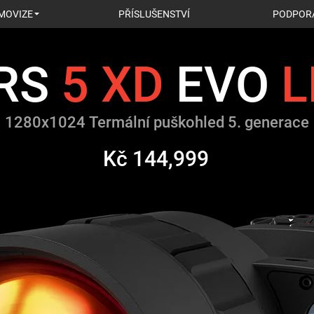
MOVIZE
PŘÍSLUŠENSTVÍ
PODPOR
RS
5
XD
EVO
L
1280х1024 Termální puškohled 5. generace
Kč 144,999