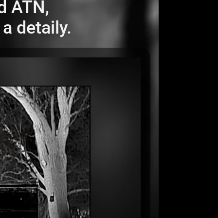
od ATN,
a detaily.