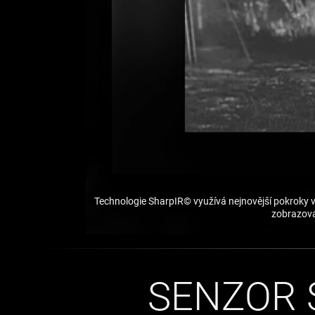
Technologie SharpIR© využívá nejnovější pokroky v 
zobrazován
SENZOR 