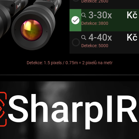
Detekce:
2600
3-30x
Kč
done
Detekce:
3800
4-40x
Kč
radio_button_unchecked
Detekce:
5000
Detekce: 1.5 pixels / 0.75m = 2 pixelů na metr
SharpI