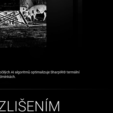
očilých AI algoritmů optimalizuje SharpIR© termální
podmínkách.
ZLIŠENÍM