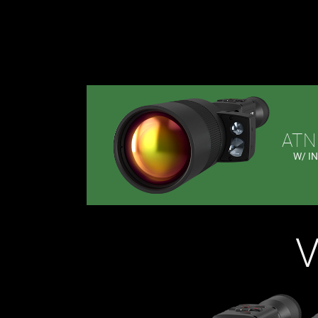
AT
W/ I
V