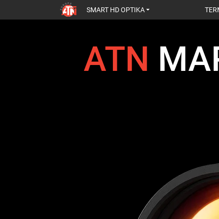
SMART HD OPTIKA
TER
ATN
MA