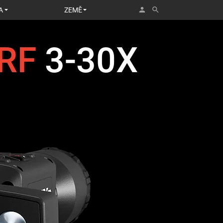
person
search
A
ZEMĚ
RF
3-30X