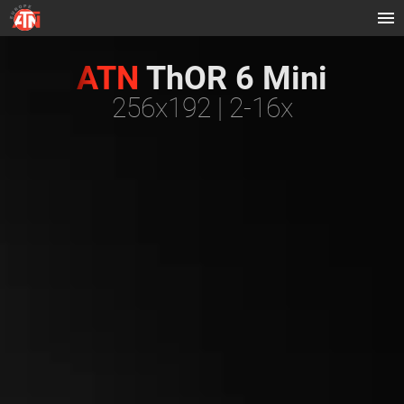
ATN
ThOR 6 Mini
256x192 | 2-16x