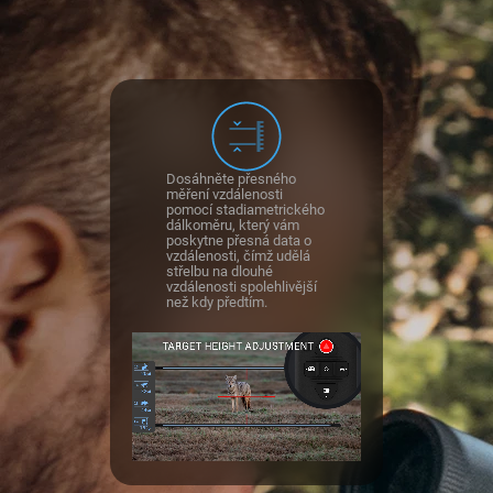
Dosáhněte přesného
měření vzdálenosti
pomocí stadiametrického
dálkoměru, který vám
poskytne přesná data o
vzdálenosti, čímž udělá
střelbu na dlouhé
vzdálenosti spolehlivější
než kdy předtím.