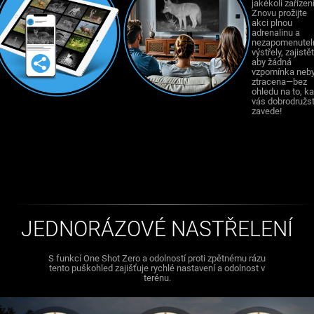
jakékoli zařízení
Znovu prožijte
akci plnou
adrenalinu a
nezapomenutel
výstřely, zajistět
aby žádná
vzpomínka neby
ztracena—bez
ohledu na to, k
vás dobrodružst
zavede!
JEDNORÁZOVÉ NASTŘELENÍ
S funkcí One Shot Zero a odolností proti zpětnému rázu
tento puškohled zajišťuje rychlé nastavení a odolnost v
terénu.