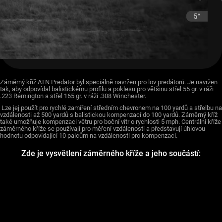
Záměrný kříž ATN Predator byl speciálně navržen pro lov predátorů. Je navržen
tak, aby odpovídal balistickému profilu a poklesu pro většinu střel 55 gr. v ráži
.223 Remington a střel 165 gr. v ráži .308 Winchester.
Lze jej použít pro rychlé zamíření středním chevronem na 100 yardů a střelbu na
vzdálenosti až 500 yardů s balistickou kompenzací do 100 yardů. Záměrný kříž
také umožňuje kompenzaci větru pro boční vítr o rychlosti 5 mph. Centrální kříže
záměrného kříže se používají pro měření vzdálenosti a představují úhlovou
hodnotu odpovídající 10 palcům na vzdálenosti pro kompenzaci.
Zde je vysvětlení záměrného kříže a jeho součástí: