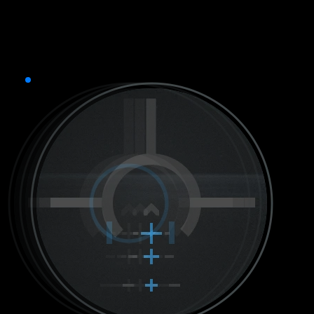
Šířka a výška kříže je rovná
10 palcům na 300, 400 a 500 yardů.