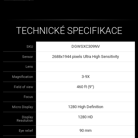
TECHNICKÉ SPECIFIKACE
DGWSXC309NV
SKU
2688x1944 pixels Ultra High Sensitivity
Sensor
Lens
3-9X
Magnification
460 ft (9°)
Field of view
Focus
1280 High Definition
Micro Display
1280 HD
Display
Resolution
90 mm
Eye relief